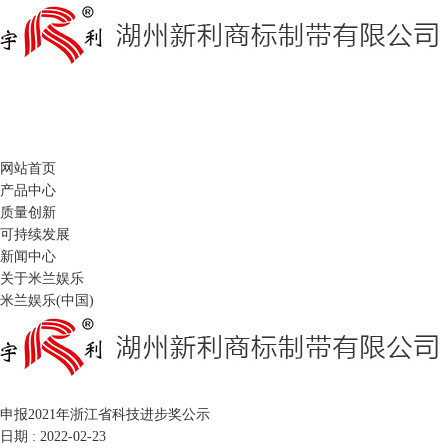
EN
网站首页
产品中心
质量创新
可持续发展
新闻中心
关于米兰娱乐
米兰娱乐(中国)
申报2021年浙江省科技进步奖公示
日期 : 2022-02-23