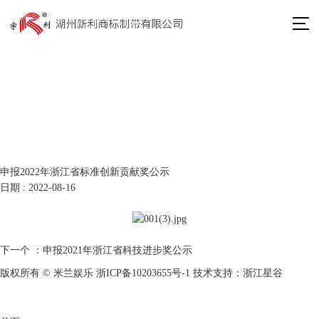
申报2022年浙江省标准创新贡献奖公示
日期 : 2022-08-16
下一个 ：申报2021年浙江省科技进步奖公示
版权所有 © 米兰娱乐
浙ICP备10203655号-1
技术支持：浙江星谷